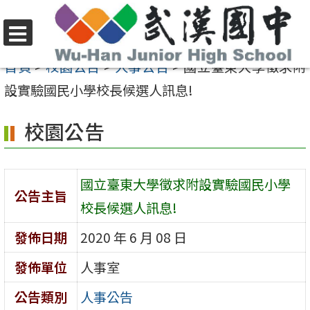
跳
至
選
主
首頁
>
校園公告
>
人事公告
>
國立臺東大學徵求附
單
要
設實驗國民小學校長候選人訊息!
內
校園公告
容
區
國立臺東大學徵求附設實驗國民小學
公告主旨
校長候選人訊息!
發佈日期
2020 年 6 月 08 日
發佈單位
人事室
公告類別
人事公告