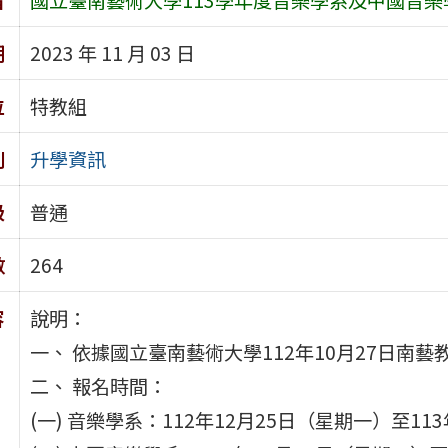
期
2023 年 11 月 03 日
位
特教組
別
升學資訊
級
普通
數
264
容
說明：
一、 依據國立臺南藝術大學112年10月27日南藝教
二、 報名時間：
(一) 音樂學系：112年12月25日（星期一）至1