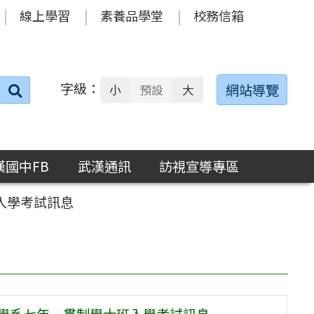
線上學習
素養品學堂
校務信箱
字級：
送出
網站導覽
小
預設
大
搜
尋：
漢國中FB
武漢通訊
訪視宣導專區
入學考試訊息
樂學系七年一貫制學士班入學考試訊息