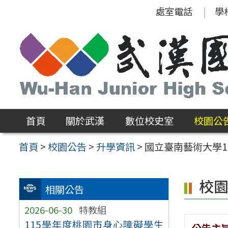
跳
處室電話
學
至
主
要
內
容
區
首頁
關於武漢
數位校史室
校園公
首頁
>
校園公告
>
升學資訊
>
國立臺南藝術大學
校
相關公告
2026-06-30
特教組
115學年度桃園市身心障礙學生
公告主