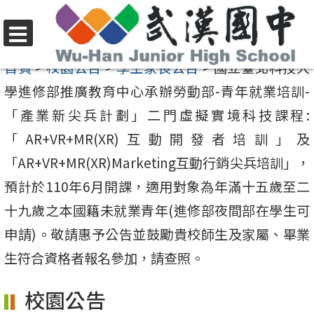
跳
至
選
主
首頁
>
校園公告
>
學生家長公告
>
國立臺北科技大
單
要
學進修部推廣教育中心承辦勞動部-青年就業培訓-
內
「產業新尖兵計劃」二門虛擬實境科技課程:
容
「AR+VR+MR(XR)互動開發者培訓」及
區
「AR+VR+MR(XR)Marketing互動行銷尖兵培訓」，
預計於110年6月開課，適用對象為年滿十五歲至二
十九歲之本國籍未就業青年(進修部夜間部在學生可
申請)。敬請惠予公告並鼓勵貴校師生及家屬、畢業
生符合資格者報名參加，請查照。
校園公告