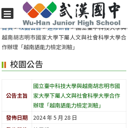
跳
至
選
主
首頁
>
校園公告
>
進修研習
>
國立臺中科技大學與
單
要
越南胡志明市國家大學下屬人文與社會科學大學合
內
作辦理「越南語能力檢定測驗」
容
校園公告
區
國立臺中科技大學與越南胡志明市國
公告主旨
家大學下屬人文與社會科學大學合作
辦理「越南語能力檢定測驗」
發佈日期
2024 年 5 月 28 日