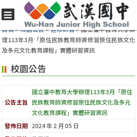
跳
至
選
主
首頁
>
校園公告
>
進修研習
>
國立臺中教育大學辦
單
要
理113年3月「原住民族教育師資修習原住民族文化
內
及多元文化教育課程」實體研習資訊
容
校園公告
區
國立臺中教育大學辦理113年3月「原住
公告主旨
民族教育師資修習原住民族文化及多元
文化教育課程」實體研習資訊
發佈日期
2024 年 2 月 05 日