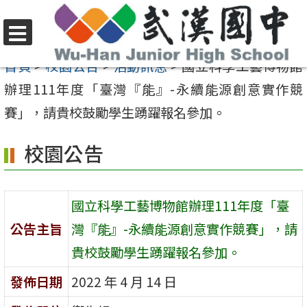
跳
至
選
主
首頁
>
校園公告
>
活動訊息
>
國立科學工藝博物館
單
要
辦理111年度「臺灣『能』-永續能源創意實作競
內
賽」，請貴校鼓勵學生踴躍報名參加。
容
校園公告
區
國立科學工藝博物館辦理111年度「臺
公告主旨
灣『能』-永續能源創意實作競賽」，請
貴校鼓勵學生踴躍報名參加。
發佈日期
2022 年 4 月 14 日