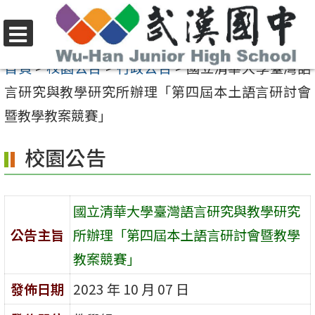
跳
至
選
主
首頁
>
校園公告
>
行政公告
>
國立清華大學臺灣語
單
要
言研究與教學研究所辦理「第四屆本土語言研討會
內
暨教學教案競賽」
容
校園公告
區
國立清華大學臺灣語言研究與教學研究
公告主旨
所辦理「第四屆本土語言研討會暨教學
教案競賽」
發佈日期
2023 年 10 月 07 日