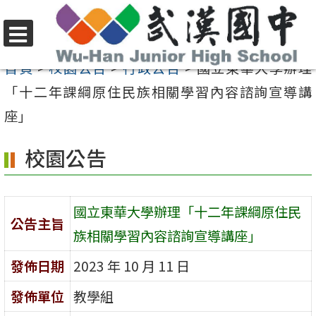
跳
至
選
主
首頁
>
校園公告
>
行政公告
>
國立東華大學辦理
單
要
「十二年課綱原住民族相關學習內容諮詢宣導講
內
座」
容
校園公告
區
國立東華大學辦理「十二年課綱原住民
公告主旨
族相關學習內容諮詢宣導講座」
發佈日期
2023 年 10 月 11 日
發佈單位
教學組