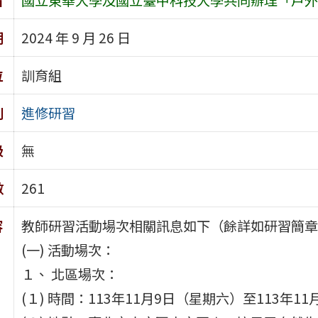
期
2024 年 9 月 26 日
位
訓育組
別
進修研習
級
無
數
261
容
教師研習活動場次相關訊息如下（餘詳如研習簡章
(一) 活動場次：
１、 北區場次：
(１) 時間：113年11月9日（星期六）至113年1