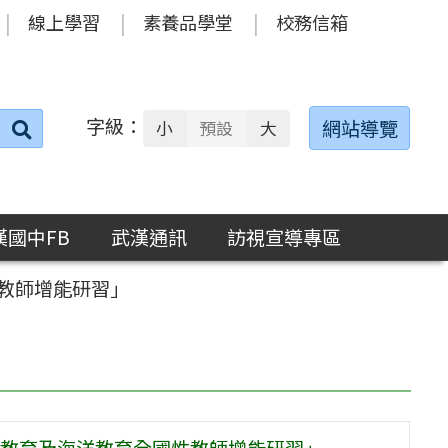
線上學習
素養品學堂
校務信箱
字級：
送出
網站導覽
小
預設
大
搜
尋：
漢國中FB
武漢通訊
訪視宣導專區
教師增能研習」
教育及海洋教育全國性教師增能研習」