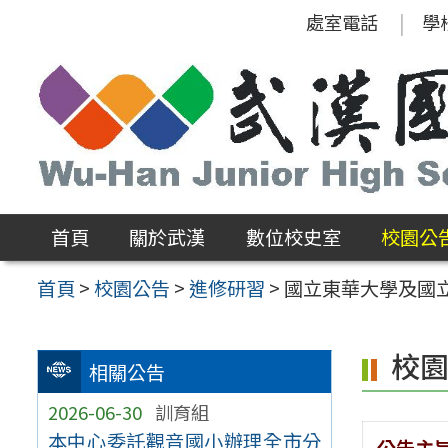
跳
處室電話
學
至
主
要
內
容
區
首頁
關於武漢
數位校史室
校園公
首頁
>
校園公告
>
進修研習
>
國立東華大學及國
校
相關公告
2026-06-30
訓育組
本中心委託觀音國小辦理全市分
公告主