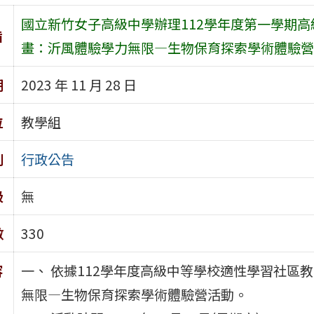
國立新竹女子高級中學辦理112學年度第一學期
旨
畫：沂風體驗學力無限—生物保育探索學術體驗營
期
2023 年 11 月 28 日
位
教學組
別
行政公告
級
無
數
330
容
一、 依據112學年度高級中等學校適性學習社區
無限—生物保育探索學術體驗營活動。