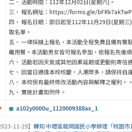
二、 活動時間：112年12月02日(星期六)。
三、 報名網址：https://forms.gle/bFRk7akTwP
四、 報名日期：即日起至112年11月29日(星期三
取名單。
五、 一律採線上報名，本活動全程免費且備有餐
離用餐。本活動男女皆可報名參加，依報名先後順
六、 活動若因天氣或其他因素延期或更動則寄信
七、 因當日適逢本校校慶，人潮眾多，請保持自
八、 本校保有最終修改活動內容與解釋之權利。
九、 實施計畫如附件。
a102y0000u_1120009388ax_1
件
023-11-29】
轉知 中壢區龍岡國民小學辦理「桃園市11