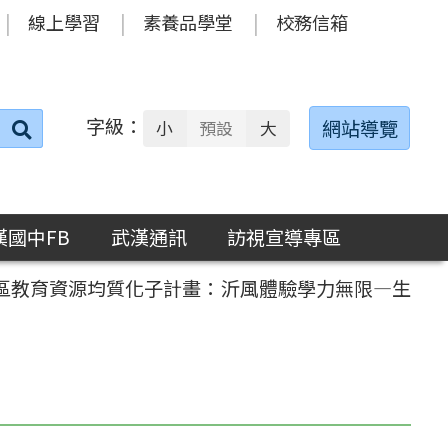
線上學習
素養品學堂
校務信箱
字級：
送出
網站導覽
小
預設
大
搜
尋：
漢國中FB
武漢通訊
訪視宣導專區
社區教育資源均質化子計畫：沂風體驗學力無限—生