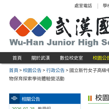
跳
處室電話
學
至
主
要
內
容
區
首頁
關於武漢
數位校史室
校園公
首頁
>
校園公告
>
行政公告
>
國立新竹女子高級
物保育探索學術體驗營活動
校
相關公告
2026-07-28
教學組