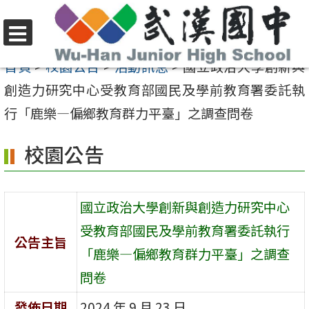
跳
至
選
主
首頁
>
校園公告
>
活動訊息
>
國立政治大學創新與
單
要
創造力研究中心受教育部國民及學前教育署委託執
內
行「鹿樂—偏鄉教育群力平臺」之調查問卷
容
校園公告
區
國立政治大學創新與創造力研究中心
受教育部國民及學前教育署委託執行
公告主旨
「鹿樂—偏鄉教育群力平臺」之調查
問卷
發佈日期
2024 年 9 月 23 日