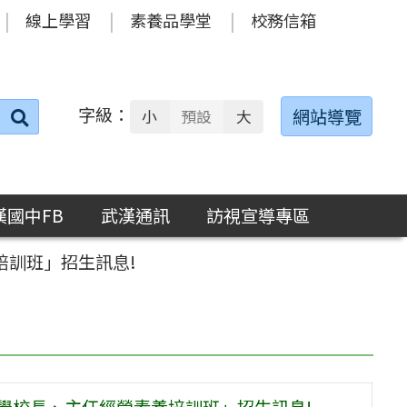
線上學習
素養品學堂
校務信箱
字級：
送出
網站導覽
小
預設
大
搜
尋：
漢國中FB
武漢通訊
訪視宣導專區
培訓班」招生訊息!
學校長、主任經營素養培訓班」招生訊息!