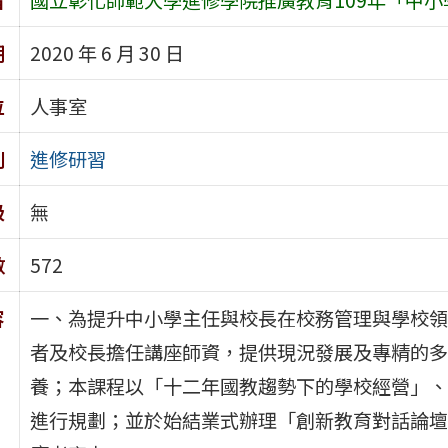
期
2020 年 6 月 30 日
位
人事室
別
進修研習
級
無
數
572
容
一、為提升中小學主任與校長在校務管理與學校領
者及校長擔任講座師資，提供現況發展及專精的多
養；本課程以「十二年國教趨勢下的學校經營」、
進行規劃；並於始結業式辦理「創新教育對話論壇