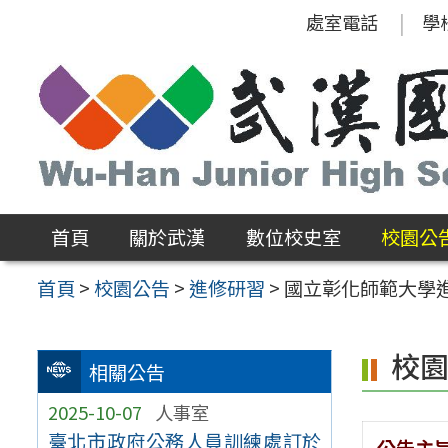
跳
處室電話
學
至
主
要
內
容
區
首頁
關於武漢
數位校史室
校園公
首頁
>
校園公告
>
進修研習
>
國立彰化師範大學進
校
相關公告
2025-10-07
人事室
臺北市政府公務人員訓練處訂於
公告主