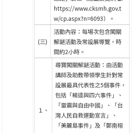
https://www.cksmh.gov.t
w/cp.aspx?n=6093）。
活動內容：每場次包含闖關
(三)
解謎活動及常設展導覽，時
間約2小時。
尋寶闖關解謎活動：由活動
講師及助教帶領學生針對常
設展最具代表性之5個事件，
包括「楊逵與四六事件」、
「雷震與自由中國」、「台
１、
灣人民自救運動宣言」、
「美麗島事件」及「鄭南榕