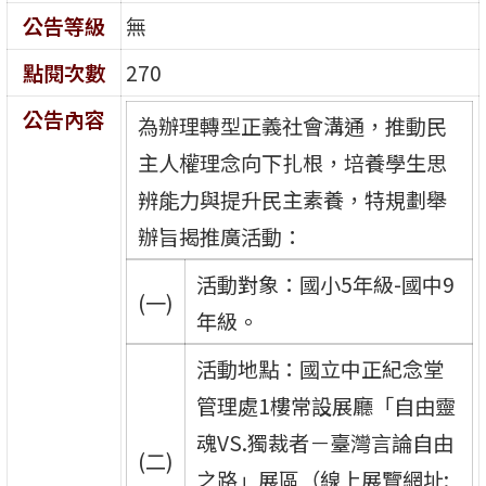
公告等級
無
點閱次數
270
公告內容
為辦理轉型正義社會溝通，推動民
主人權理念向下扎根，培養學生思
辨能力與提升民主素養，特規劃舉
辦旨揭推廣活動：
活動對象：國小5年級-國中9
(一)
年級。
活動地點：國立中正紀念堂
管理處1樓常設展廳「自由靈
魂VS.獨裁者－臺灣言論自由
(二)
之路」展區（線上展覽網址: