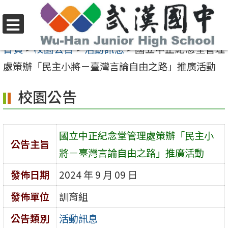
跳
至
選
主
首頁
>
校園公告
>
活動訊息
>
國立中正紀念堂管理
單
要
處策辦「民主小將－臺灣言論自由之路」推廣活動
內
校園公告
容
區
國立中正紀念堂管理處策辦「民主小
公告主旨
將－臺灣言論自由之路」推廣活動
發佈日期
2024 年 9 月 09 日
發佈單位
訓育組
公告類別
活動訊息