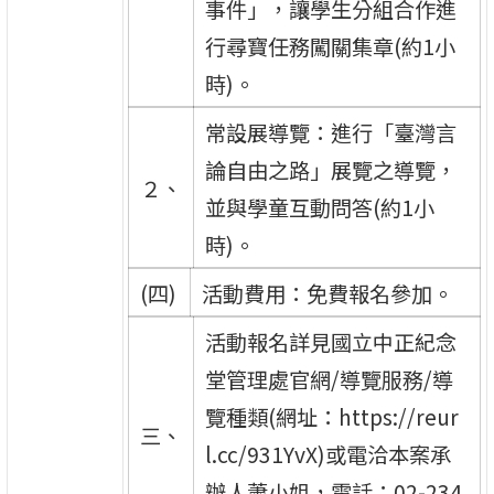
事件」，讓學生分組合作進
行尋寶任務闖關集章(約1小
時)。
常設展導覽：進行「臺灣言
論自由之路」展覽之導覽，
２、
並與學童互動問答(約1小
時)。
(四)
活動費用：免費報名參加。
活動報名詳見國立中正紀念
堂管理處官網/導覽服務/導
覽種類(網址：https://reur
三、
l.cc/931YvX)或電洽本案承
辦人蕭小姐，電話：02-234