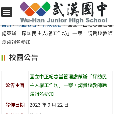
跳
至
選
主
首頁
>
校園公告
>
行政公告
>
國立中正紀念堂管理
單
要
處策辦「探訪民主人權工作坊」一案，請貴校教師
內
踴躍報名參加
容
校園公告
區
國立中正紀念堂管理處策辦「探訪民
公告主旨
主人權工作坊」一案，請貴校教師踴
躍報名參加
發佈日期
2023 年 9 月 22 日