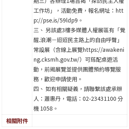
期三）各辦理1場旨揭「探訪民主人權
工作坊」，活動免費，報名網址：htt
p://pse.is/59ldp9。
三、 另該處3樓多媒體人權展區有「覺
醒.浪潮－迢迢民主路上的自由呼聲」
常設展（含線上展覽https://awakeni
ng.cksmh.gov.tw/）可搭配桌遊活
動，前揭展覽並提供團體預約導覽服
務，歡迎申請使用。
四、 如有相關疑義，請聯繫該處承辦
人：蕭惠丹，電話：02-23431100 分
機 1058。
相關附件