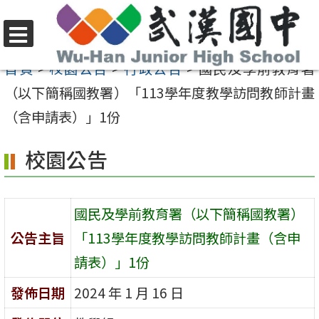
跳
至
選
主
首頁
>
校園公告
>
行政公告
>
國民及學前教育署
單
要
（以下簡稱國教署）「113學年度教學訪問教師計畫
內
（含申請表）」1份
容
校園公告
區
國民及學前教育署（以下簡稱國教署）
公告主旨
「113學年度教學訪問教師計畫（含申
請表）」1份
發佈日期
2024 年 1 月 16 日