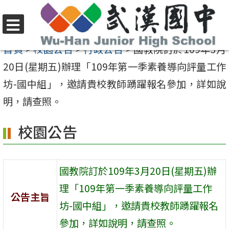
跳
至
選
主
首頁
>
校園公告
>
行政公告
>
國教院訂於109年3月
單
要
20日(星期五)辦理「109年第一季素養導向評量工作
內
坊-國中組」，邀請貴校教師踴躍報名參加，詳如說
容
明，請查照。
區
校園公告
國教院訂於109年3月20日(星期五)辦
理「109年第一季素養導向評量工作
公告主旨
坊-國中組」，邀請貴校教師踴躍報名
參加，詳如說明，請查照。