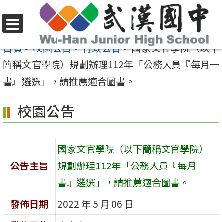
跳
至
選
主
首頁
>
校園公告
>
行政公告
>
國家文官學院（以下
單
要
簡稱文官學院）規劃辦理112年「公務人員『每月一
內
書』遴選」，請推薦適合圖書。
容
校園公告
區
國家文官學院（以下簡稱文官學院）
公告主旨
規劃辦理112年「公務人員『每月一
書』遴選」，請推薦適合圖書。
發佈日期
2022 年 5 月 06 日