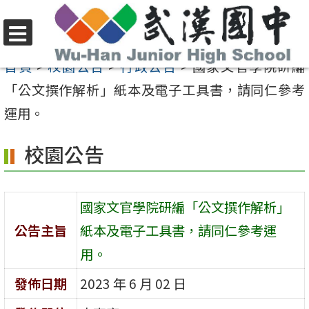
跳
至
選
主
首頁
>
校園公告
>
行政公告
>
國家文官學院研編
單
要
「公文撰作解析」紙本及電子工具書，請同仁參考
內
運用。
容
校園公告
區
國家文官學院研編「公文撰作解析」
公告主旨
紙本及電子工具書，請同仁參考運
用。
發佈日期
2023 年 6 月 02 日