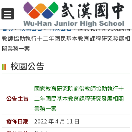
跳
至
選
主
首頁
>
校園公告
>
行政公告
>
國家教育研究院商借
單
要
教師協助執行十二年國民基本教育課程研究發展相
內
關業務一案
容
校園公告
區
國家教育研究院商借教師協助執行十
公告主旨
二年國民基本教育課程研究發展相關
業務一案
發佈日期
2022 年 4 月 11 日