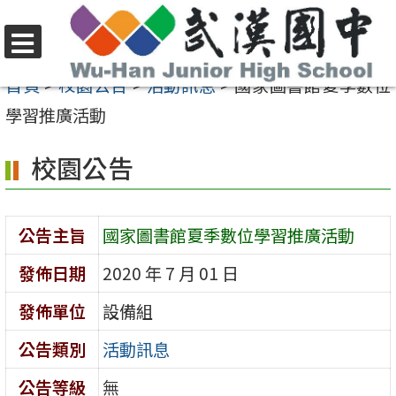
跳
至
選
主
首頁
>
校園公告
>
活動訊息
>
國家圖書館夏季數位
單
要
學習推廣活動
內
校園公告
容
區
公告主旨
國家圖書館夏季數位學習推廣活動
發佈日期
2020 年 7 月 01 日
發佈單位
設備組
公告類別
活動訊息
公告等級
無