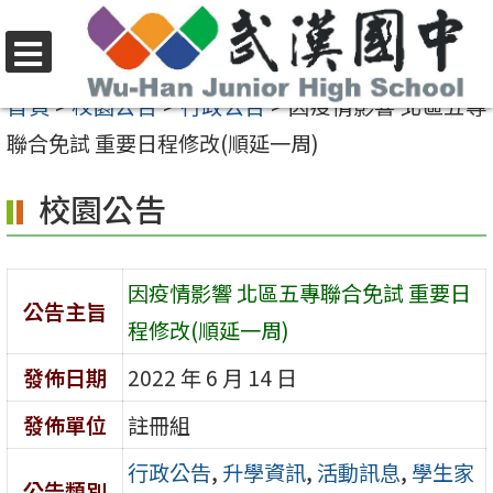
跳
至
選
主
首頁
>
校園公告
>
行政公告
>
因疫情影響 北區五專
單
要
聯合免試 重要日程修改(順延一周)
內
校園公告
容
區
因疫情影響 北區五專聯合免試 重要日
公告主旨
程修改(順延一周)
發佈日期
2022 年 6 月 14 日
發佈單位
註冊組
行政公告
,
升學資訊
,
活動訊息
,
學生家
公告類別