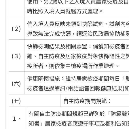
使用。另2歲以下之入境人員居家檢疫及
時比照入境人員就醫方式處理。
倘入境人員反映未領到快篩試劑、試劑內
(２)
導致無法完成快篩，請逕洽民政局協助補
快篩檢測結果及相關處置：倘獲知檢疫者
(３)
離、自主防疫及居家檢疫對象快篩陽性之
疫所者，則依集中檢疫場所作業辦理。
健康關懷措施：維持居家檢疫期間每日「
(六)
檢疫者透過簡訊/電話語音回報健康結果(如
(七)
自主防疫期間規範：
有關自主防疫期間規範已詳列於「防範嚴
１、
知書」居家檢疫者應遵守事項及權利告知第