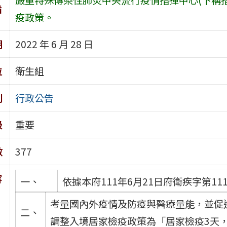
旨
疫政策。
期
2022 年 6 月 28 日
位
衛生組
別
行政公告
級
重要
數
377
容
一、
依據本府111年6月21日府衛疾字第111
考量國內外疫情及防疫與醫療量能，並促
二、
調整入境居家檢疫政策為「居家檢疫3天