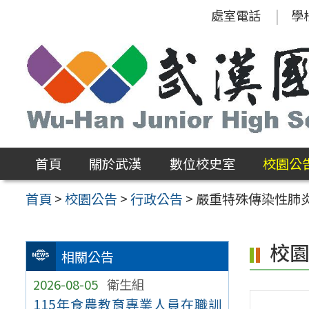
跳
處室電話
學
至
主
要
內
容
區
首頁
關於武漢
數位校史室
校園公
首頁
>
校園公告
>
行政公告
>
嚴重特殊傳染性肺炎
校
相關公告
2026-08-05
衛生組
115年食農教育專業人員在職訓