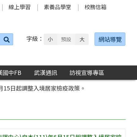
線上學習
素養品學堂
校務信箱
字級：
送出
網站導覽
小
預設
大
搜
尋：
漢國中FB
武漢通訊
訪視宣導專區
6月15日起調整入境居家檢疫政策。
中心)自本(111)年6月15日起調整入境居家檢