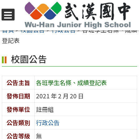
跳
至
選
主
首頁
>
校園公告
>
行政公告
>
各班學生名條、成績
單
要
登記表
內
校園公告
容
區
公告主旨
各班學生名條、成績登記表
發佈日期
2021 年 2 月 20 日
發佈單位
註冊組
公告類別
行政公告
公告等級
無