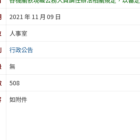
期
2021 年 11 月 09 日
位
人事室
別
行政公告
級
無
數
508
容
如附件