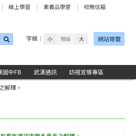
線上學習
素養品學堂
校務信箱
字級：
送出
網站導覽
小
預設
大
搜
尋：
漢國中FB
武漢通訊
訪視宣導專區
之解釋。
有案年資認定職系專長之解釋。