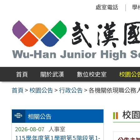
跳
處室電話
學
至
主
要
內
容
區
首頁
關於武漢
數位校史室
校園公
首頁
>
校園公告
>
行政公告
>
各機關依現職公務
校
相關公告
2026-08-07
人事室
115學年度第1學期第5階段第1-
公告主