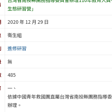
旨
生態研習營」
期
2020 年 12 月 29 日
位
衛生組
別
進修研習
級
無
數
485
容
一、
依據中國青年救國團直屬台灣省南投縣團務指導委員會1
辦理。