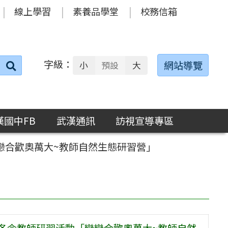
線上學習
素養品學堂
校務信箱
字級：
送出
網站導覽
小
預設
大
搜
尋：
漢國中FB
武漢通訊
訪視宣導專區
戀合歡奧萬大~教師自然生態研習營」
員冬令教師研習活動「戀戀合歡奧萬大~教師自然