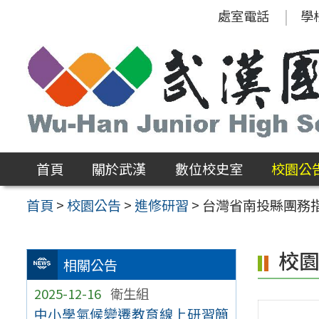
跳
處室電話
學
至
主
要
內
容
區
首頁
關於武漢
數位校史室
校園公
首頁
>
校園公告
>
進修研習
>
台灣省南投縣團務
校
相關公告
2025-12-16
衛生組
中小學氣候變遷教育線上研習簡