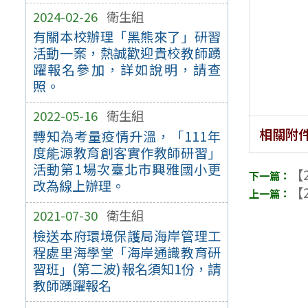
2024-02-26
衛生組
有關本校辦理「黑熊來了」研習
活動一案，熱誠歡迎貴校教師踴
躍報名參加，詳如說明，請查
照。
2022-05-16
衛生組
相關附
轉知為考量疫情升溫，「111年
度能源教育創客實作教師研習」
活動第1場次臺北市興雅國小更
【2
改為線上辦理。
【2
2021-07-30
衛生組
檢送本府環境保護局海岸管理工
程處里海學堂「海岸通識教育研
習班」(第二波)報名須知1份，請
教師踴躍報名