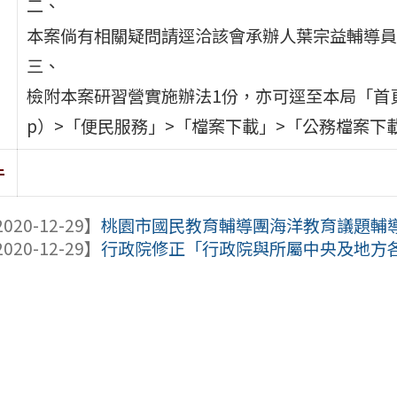
二、
本案倘有相關疑問請逕洽該會承辦人葉宗益輔導員，電話
三、
檢附本案研習營實施辦法1份，亦可逕至本局「首頁」（網址：ht
p）>「便民服務」>「檔案下載」>「公務檔案下
件
020-12-29】
桃園市國民教育輔導團海洋教育議題輔導小
020-12-29】
行政院修正「行政院與所屬中央及地方各機