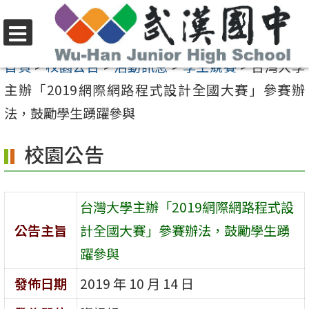
跳
至
選
主
首頁
>
校園公告
>
活動訊息
>
學生競賽
>
台灣大學
單
要
主辦「2019網際網路程式設計全國大賽」參賽辦
內
法，鼓勵學生踴躍參與
容
校園公告
區
台灣大學主辦「2019網際網路程式設
公告主旨
計全國大賽」參賽辦法，鼓勵學生踴
躍參與
發佈日期
2019 年 10 月 14 日