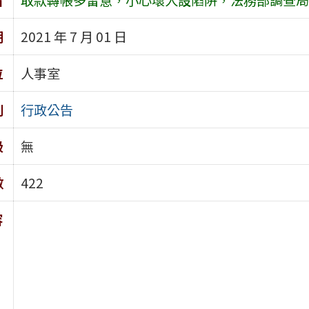
期
2021 年 7 月 01 日
位
人事室
別
行政公告
級
無
數
422
容