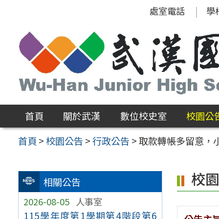
跳
處室電話
學
至
主
要
內
容
區
首頁
關於武漢
數位校史室
校園公
首頁
>
校園公告
>
行政公告
>
取款轉帳多留意，
校
相關公告
2026-08-05
人事室
115學年度第1學期第4階段第6
公告主