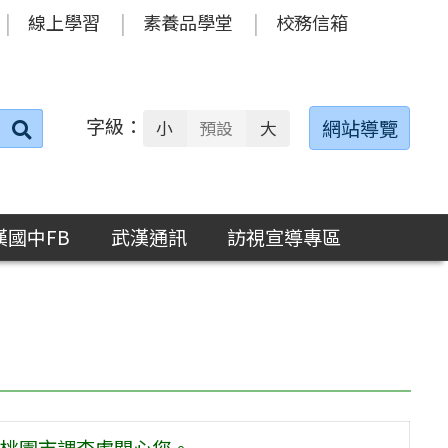
線上學習
素養品學堂
校務信箱
字級：
送出
網站導覽
小
預設
大
搜
尋：
漢國中FB
武漢通訊
訪視宣導專區
桃園市調查處關心您。