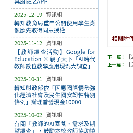
具風險之APP
2025-12-19
資訊組
轉知教育局重申公開使用學生肖
像應先取得同意授權
相關附
2025-11-12
資訊組
【教師調查活動】Google for
【2
Education × 親子天下「AI時代
【2
教師數位教學應用現況大調查」
2025-10-31
資訊組
轉知財政部依「因應國際情勢強
化經濟社會及民生國安韌性特別
條例」辦理普發現金10000
2025-10-02
資訊組
有關「教師的AI素養、需求及期
望調查」，鼓勵本校教師協助填