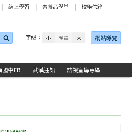
線上學習
素養品學堂
校務信箱
字級：
送出
網站導覽
小
預設
大
搜
尋：
漢國中FB
武漢通訊
訪視宣導專區
能研習計畫