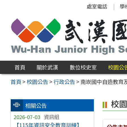
跳
處室電話
學
至
主
要
內
容
區
首頁
關於武漢
數位校史室
校園公
首頁
>
校園公告
>
行政公告
>
南崁國中自造教育及
校
相關公告
2026-07-03
資訊組
【115年資訊安全教育訓練】
公告主