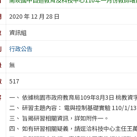
期
2020 年 12 月 28 日
位
資訊組
別
行政公告
級
無
數
517
容
一、 依據桃園市政府教育局109年8月3日 桃教資字第
二、 研習主題內容： 電與控制基礎實驗 110/1/13(三)
三、 旨揭研習相關資訊，詳如附件一。
四、 如有研習相關疑義，請逕洽科技中心主任王萬意，電