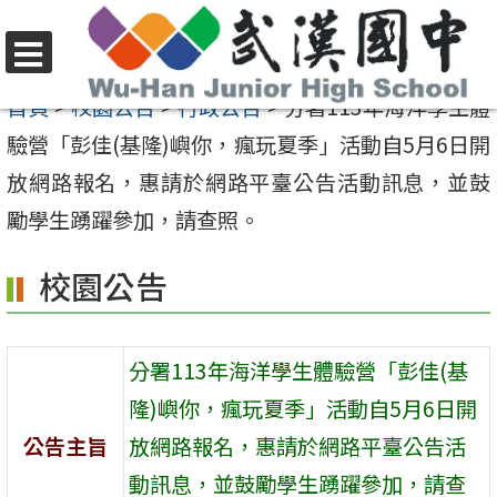
跳
至
選
主
首頁
>
校園公告
>
行政公告
>
分署113年海洋學生體
單
要
驗營「彭佳(基隆)嶼你，瘋玩夏季」活動自5月6日開
內
放網路報名，惠請於網路平臺公告活動訊息，並鼓
容
勵學生踴躍參加，請查照。
區
校園公告
分署113年海洋學生體驗營「彭佳(基
隆)嶼你，瘋玩夏季」活動自5月6日開
公告主旨
放網路報名，惠請於網路平臺公告活
動訊息，並鼓勵學生踴躍參加，請查