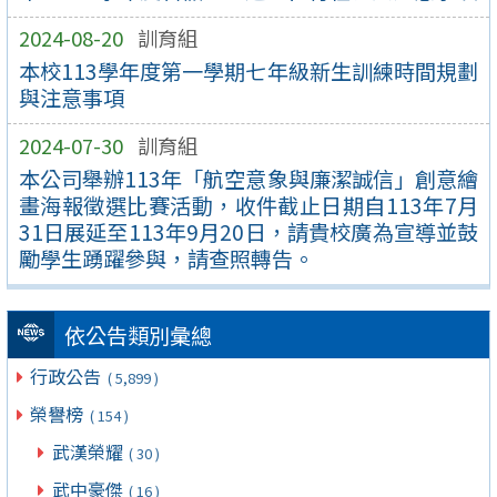
2024-08-20
訓育組
本校113學年度第一學期七年級新生訓練時間規劃
與注意事項
2024-07-30
訓育組
本公司舉辦113年「航空意象與廉潔誠信」創意繪
畫海報徵選比賽活動，收件截止日期自113年7月
31日展延至113年9月20日，請貴校廣為宣導並鼓
勵學生踴躍參與，請查照轉告。
依公告類別彙總
行政公告
( 5,899 )
榮譽榜
( 154 )
武漢榮耀
( 30 )
武中豪傑
( 16 )