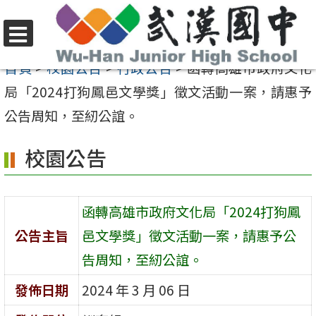
跳
至
選
主
首頁
>
校園公告
>
行政公告
>
函轉高雄市政府文化
單
要
局「2024打狗鳳邑文學獎」徵文活動一案，請惠予
內
公告周知，至紉公誼。
容
校園公告
區
函轉高雄市政府文化局「2024打狗鳳
公告主旨
邑文學獎」徵文活動一案，請惠予公
告周知，至紉公誼。
發佈日期
2024 年 3 月 06 日