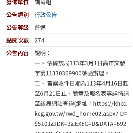
發佈單位
訓育組
公告類別
行政公告
公告等級
普通
點閱次數
274
公告內容
說明：
一、 依據該局113年3月1日高市文發
字第11330369900號函辦理。
二、 旨案收件日期為113年4月16日起
至6月21日止，簡章及報名表等詳情請
至該局網站查詢(網址：https://khcc.
kcg.gov.tw/rwd_home02.aspx?ID=
$5101&IDK=2&EXEC=D&DATA=692