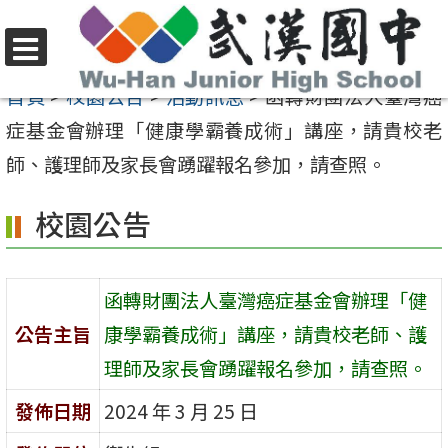
跳
至
選
主
首頁
>
校園公告
>
活動訊息
>
函轉財團法人臺灣癌
單
要
症基金會辦理「健康學霸養成術」講座，請貴校老
內
師、護理師及家長會踴躍報名參加，請查照。
容
校園公告
區
函轉財團法人臺灣癌症基金會辦理「健
公告主旨
康學霸養成術」講座，請貴校老師、護
理師及家長會踴躍報名參加，請查照。
發佈日期
2024 年 3 月 25 日