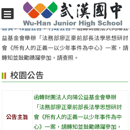
跳
至
選
主
首頁
>
校園公告
>
行政公告
>
函轉財團法人向陽公
單
要
益基金會舉辦「法務部廖正豪前部長法學思想研討
內
會《所有人的正義一以少年事件為中心》一案，請
容
轉知並鼓勵踴躍參加，請查照。
區
校園公告
函轉財團法人向陽公益基金會舉辦
「法務部廖正豪前部長法學思想研討
公告主旨
會《所有人的正義一以少年事件為中
心》一案，請轉知並鼓勵踴躍參加，