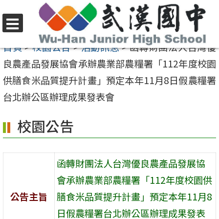
跳
至
選
主
首頁
>
校園公告
>
活動訊息
>
函轉財團法人台灣優
單
要
良農產品發展協會承辦農業部農糧署「112年度校園
內
供膳食米品質提升計畫」預定本年11月8日假農糧署
容
台北辦公區辦理成果發表會
區
校園公告
函轉財團法人台灣優良農產品發展協
會承辦農業部農糧署「112年度校園供
公告主旨
膳食米品質提升計畫」預定本年11月8
日假農糧署台北辦公區辦理成果發表