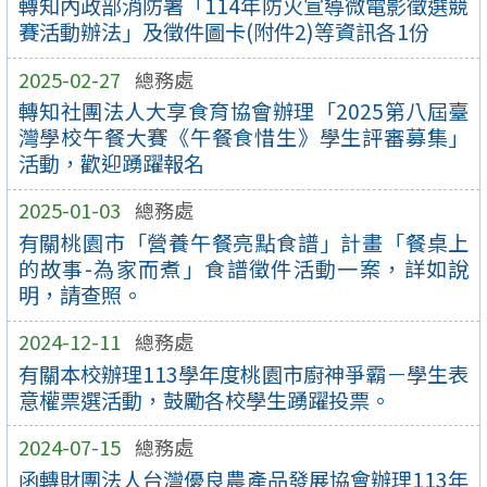
轉知內政部消防署「114年防火宣導微電影徵選競
賽活動辦法」及徵件圖卡(附件2)等資訊各1份
2025-02-27
總務處
轉知社團法人大享食育協會辦理「2025第八屆臺
灣學校午餐大賽《午餐食惜生》學生評審募集」
活動，歡迎踴躍報名
2025-01-03
總務處
有關桃園市「營養午餐亮點食譜」計畫「餐桌上
的故事-為家而煮」食譜徵件活動一案，詳如說
明，請查照。
2024-12-11
總務處
有關本校辦理113學年度桃園市廚神爭霸－學生表
意權票選活動，鼓勵各校學生踴躍投票。
2024-07-15
總務處
函轉財團法人台灣優良農產品發展協會辦理113年