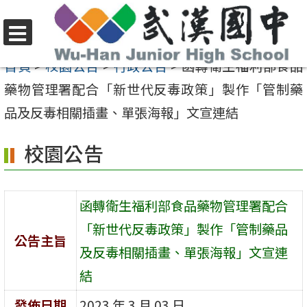
跳
至
選
主
首頁
>
校園公告
>
行政公告
>
函轉衛生福利部食品
單
要
藥物管理署配合「新世代反毒政策」製作「管制藥
內
品及反毒相關插畫、單張海報」文宣連結
容
校園公告
區
函轉衛生福利部食品藥物管理署配合
「新世代反毒政策」製作「管制藥品
公告主旨
及反毒相關插畫、單張海報」文宣連
結
發佈日期
2023 年 3 月 03 日