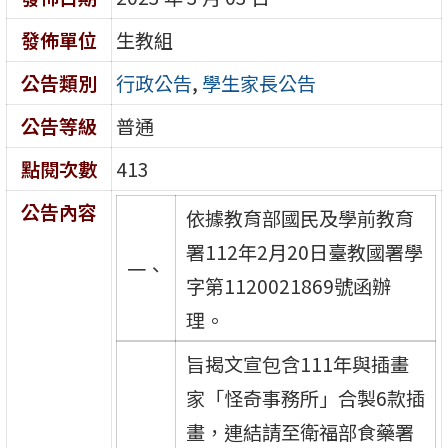
發佈單位
生教組
公告類別
行政公告
,
學生家長公告
公告等級
普通
點閱次數
413
公告內容
依據教育部國民及學前教育
署112年2月20日臺教國署學
一、
字第1120021869號函辦
理。
旨揭文宣包含111年與插畫
家「怪奇事務所」合製6款插
畫，連結請至衛福部食藥署