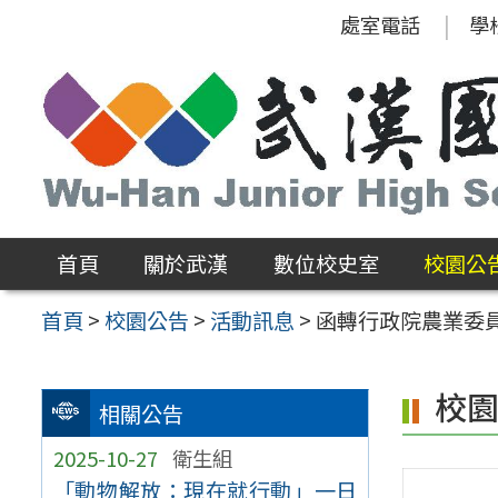
跳
處室電話
學
至
主
要
內
容
區
首頁
關於武漢
數位校史室
校園公
首頁
>
校園公告
>
活動訊息
>
函轉行政院農業委員
校
相關公告
2025-10-27
衛生組
「動物解放：現在就行動」一日