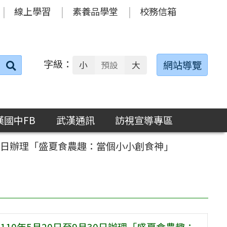
線上學習
素養品學堂
校務信箱
字級：
送出
網站導覽
小
預設
大
搜
尋：
漢國中FB
武漢通訊
訪視宣導專區
30日辦理「盛夏食農趣：當個小小創食神」
10年5月20日至9月30日辦理「盛夏食農趣：