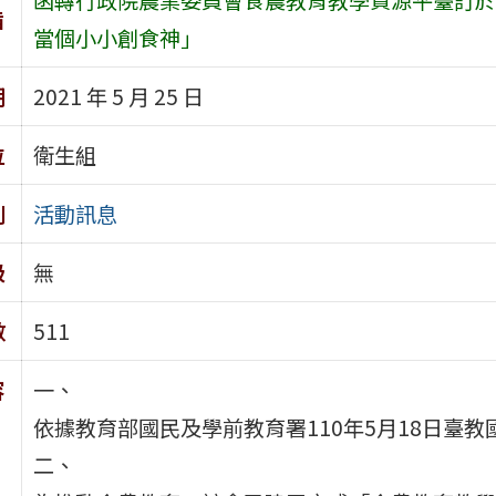
旨
當個小小創食神」
期
2021 年 5 月 25 日
位
衛生組
別
活動訊息
級
無
數
511
容
一、
依據教育部國民及學前教育署110年5月18日臺教國
二、