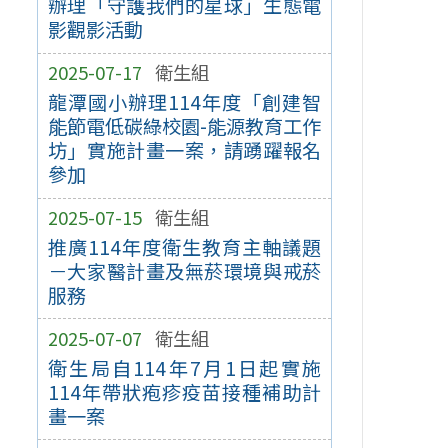
辦理「守護我們的星球」生態電
影觀影活動
2025-07-17
衛生組
龍潭國小辦理114年度「創建智
能節電低碳綠校園-能源教育工作
坊」實施計畫一案，請踴躍報名
參加
2025-07-15
衛生組
推廣114年度衛生教育主軸議題
－大家醫計畫及無菸環境與戒菸
服務
2025-07-07
衛生組
衛生局自114年7月1日起實施
114年帶狀疱疹疫苗接種補助計
畫一案