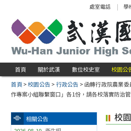
跳
處室電話
學
至
主
要
內
容
區
首頁
關於武漢
數位校史室
校園公
首頁
>
校園公告
>
行政公告
>
函轉行政院農業委
作專案小組聯繫窗口」各1份，請各校落實防治
校
相關公告
2026-08-10
衛生組