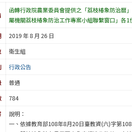
函轉行政院農業委員會提供之「荔枝椿象防治曆」
旨
屬機關荔枝椿象防治工作專案小組聯繫窗口」各1
期
2019 年 8 月 26 日
位
衛生組
別
行政公告
級
普通
數
784
容
說明：
一、依據教育部108年8月20日臺教資(六)字第108