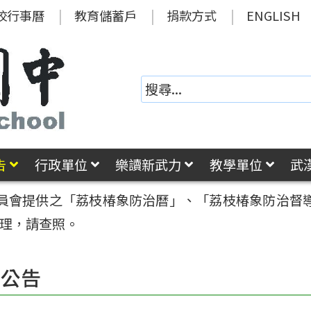
校行事曆
教育儲蓄戶
捐款方式
ENGLISH
告
行政單位
樂讀新武力
教學單位
武
員會提供之「荔枝椿象防治曆」、「荔枝椿象防治督
管理，請查照。
園公告