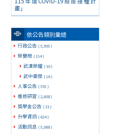
115年度COVID-19疫苗接種計
畫」
依公告類別彙總
行政公告
( 5,905 )
榮譽榜
( 154 )
武漢榮耀
( 30 )
武中豪傑
( 16 )
人事公告
( 591 )
進修研習
( 2,608 )
獎學金公告
( 33 )
升學資訊
( 624 )
活動訊息
( 5,088 )