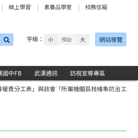
線上學習
素養品學堂
校務信箱
字級：
送出
網站導覽
小
預設
大
搜
尋：
漢國中FB
武漢通訊
訪視宣導專區
導權責分工表」與該會「所屬機關荔枝椿象防治工