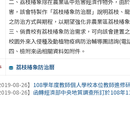
二、荔枝椿象除在農業區中危害經濟作物外，由於
害，該會特製作「荔枝椿象防治曆」說明荔枝、龍
之防治方式與期程，以期望強化非農業區荔枝椿象
三、倘貴校有荔枝椿象防治需求，可向該會建置之
校園外來入侵種及動植物疫病防治輔導團諮詢(電話：02
四、檢附來函相關資料如附件。
荔枝椿象防治曆
件
019-08-26】
108學年度教師個人學校本位教師進修
019-08-26】
函轉經濟部中央地質調查所訂於108年11