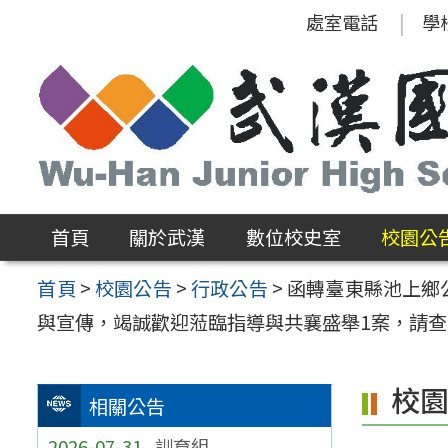
跳
處室電話
學
至
主
要
內
容
區
首頁
關於武漢
數位校史室
校園公
首頁
>
校園公告
>
行政公告
>
函轉臺東縣池上鄉
與宣傳，竭誠歡迎蒞臨指導與共襄盛舉1案，請
校
相關公告
2026-07-31
訓育組