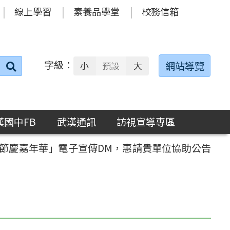
線上學習
素養品學堂
校務信箱
字級：
送出
網站導覽
小
預設
大
搜
尋：
漢國中FB
武漢通訊
訪視宣導專區
季節慶嘉年華」電子宣傳DM，惠請貴單位協助公告