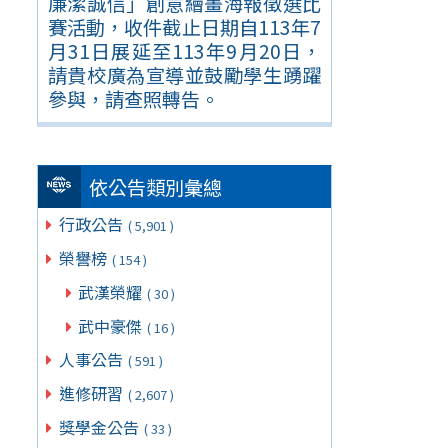
廉潔誠信」創意繪畫海報徵選比
賽活動，收件截止日期自113年7
月31日展延至113年9月20日，
請貴校廣為宣導並鼓勵學生踴躍
參與，請查照轉告。
依公告類別彙總
行政公告
( 5,901 )
榮譽榜
( 154 )
武漢榮耀
( 30 )
武中豪傑
( 16 )
人事公告
( 591 )
進修研習
( 2,607 )
獎學金公告
( 33 )