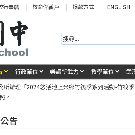
校行事曆
教育儲蓄戶
捐款方式
ENGLISH
告
行政單位
樂讀新武力
教學單位
武
公所辦理「2024悠活池上米鄉竹筏季系列活動-竹筏
查照。
園公告