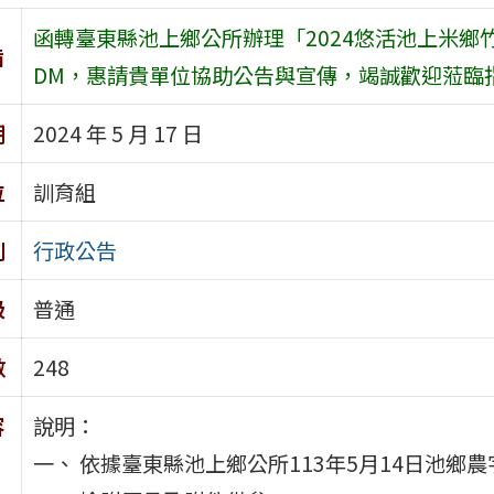
函轉臺東縣池上鄉公所辦理「2024悠活池上米鄉
旨
DM，惠請貴單位協助公告與宣傳，竭誠歡迎蒞臨
期
2024 年 5 月 17 日
位
訓育組
別
行政公告
級
普通
數
248
容
說明：
一、 依據臺東縣池上鄉公所113年5月14日池鄉農字