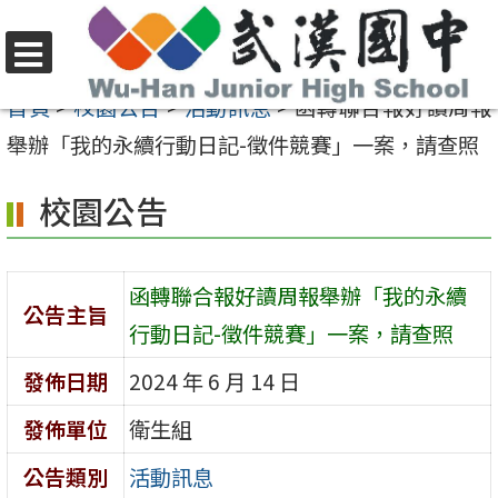
跳
至
選
主
首頁
>
校園公告
>
活動訊息
>
函轉聯合報好讀周報
單
要
舉辦「我的永續行動日記-徵件競賽」一案，請查照
內
校園公告
容
區
函轉聯合報好讀周報舉辦「我的永續
公告主旨
行動日記-徵件競賽」一案，請查照
發佈日期
2024 年 6 月 14 日
發佈單位
衛生組
公告類別
活動訊息