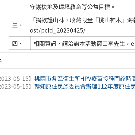
守護棲地及環境教育等公益目標。
「捐款護山林，收藏限量『桃山神木』海報」專案網頁：
三、
ost/pcfd_20230425/
四、
相關資訊，請洽詢本活動窗口李先生，email：d
件
023-05-15】
桃園市各區衛生所HPV疫苗接種門診時
023-05-15】
轉知原住民族委員會辦理112年度原住