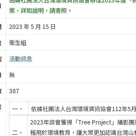
旨
案，詳如說明，請查照。
期
2023 年 5 月 15 日
位
衛生組
別
活動訊息
級
無
數
387
容
一、
依據社團法人台灣環境資訊協會112年5月1
2023年該會獲得「Tree Project
二、
報用於環境教育，讓大眾更加認識台灣山