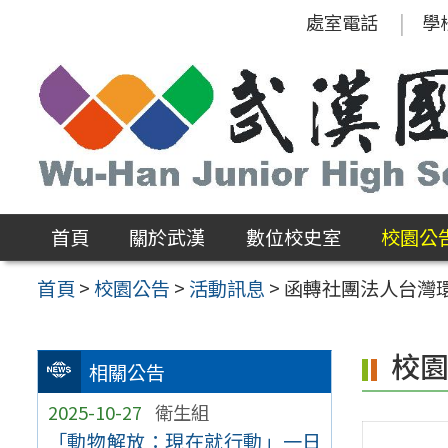
跳
處室電話
學
至
主
要
內
容
區
首頁
關於武漢
數位校史室
校園公
首頁
>
校園公告
>
活動訊息
>
函轉社團法人台灣
校
相關公告
2025-10-27
衛生組
「動物解放：現在就行動」一日