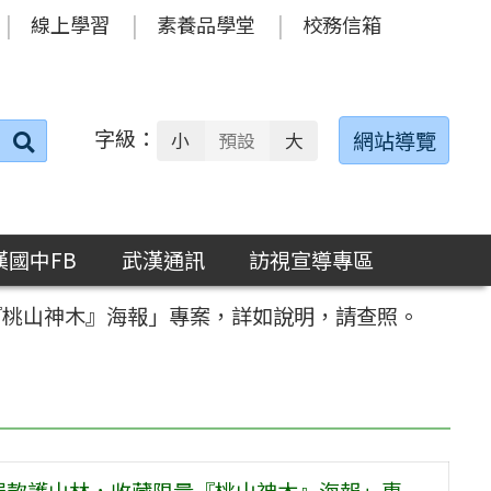
線上學習
素養品學堂
校務信箱
字級：
送出
網站導覽
小
預設
大
搜
尋：
漢國中FB
武漢通訊
訪視宣導專區
『桃山神木』海報」專案，詳如說明，請查照。
「捐款護山林，收藏限量『桃山神木』海報」專