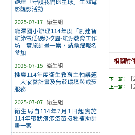
辦理「守護我們的星球」生態電
影觀影活動
2025-07-17
衛生組
龍潭國小辦理114年度「創建智
能節電低碳綠校園-能源教育工作
坊」實施計畫一案，請踴躍報名
參加
相關附
2025-07-15
衛生組
推廣114年度衛生教育主軸議題
【2
－大家醫計畫及無菸環境與戒菸
【2
服務
2025-07-07
衛生組
衛生局自114年7月1日起實施
114年帶狀疱疹疫苗接種補助計
畫一案