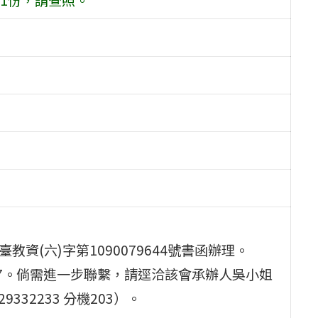
資(六)字第1090079644號書函辦理。
/WdyNo7。倘需進一步聯繫，請逕洽該會承辦人吳小姐
-29332233 分機203）。