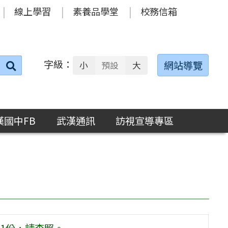
線上學習
素養品學堂
校務信箱
字級：
送出
網站導覽
小
預設
大
搜
尋：
漢國中FB
武漢通訊
訪視宣導專區
1份，請查照。