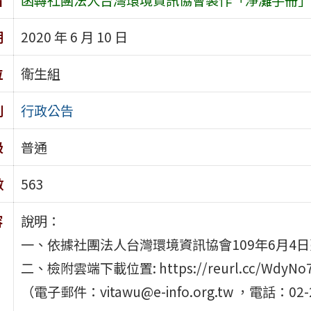
期
2020 年 6 月 10 日
位
衛生組
別
行政公告
級
普通
數
563
容
說明：
一、依據社團法人台灣環境資訊協會109年6月4日臺教
二、檢附雲端下載位置: https://reurl.cc
（電子郵件：vitawu@e-info.org.tw ，電話：02