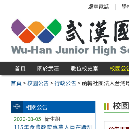
跳
處室電話
學
至
主
要
內
容
區
首頁
關於武漢
數位校史室
校園公
首頁
>
校園公告
>
行政公告
>
函轉社團法人台灣
校
相關公告
2026-08-05
衛生組
115年食農教育專業人員在職訓
公告主