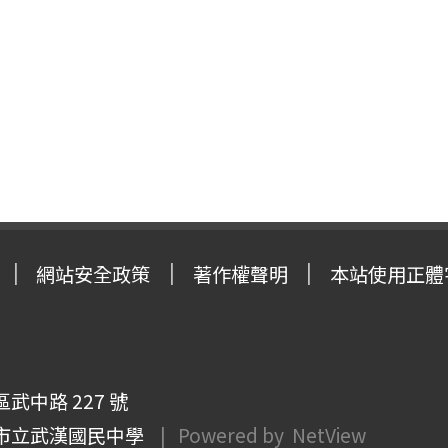
網站安全政策
著作權聲明
本站使用正體
武中路 227 號
市立武漢國民中學
| Powered by
NetView