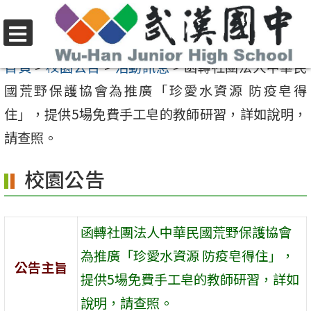
跳
至
選
主
首頁
>
校園公告
>
活動訊息
>
函轉社團法人中華民
單
要
國荒野保護協會為推廣「珍愛水資源 防疫皂得
內
住」，提供5場免費手工皂的教師研習，詳如說明，
容
請查照。
區
校園公告
函轉社團法人中華民國荒野保護協會
為推廣「珍愛水資源 防疫皂得住」，
公告主旨
提供5場免費手工皂的教師研習，詳如
說明，請查照。