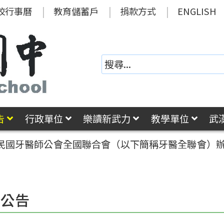
校行事曆
教育儲蓄戶
捐款方式
ENGLISH
告
行政單位
樂讀新武力
教學單位
武
民國牙醫師公會全國聯合會（以下簡稱牙醫全聯會）辦
園公告