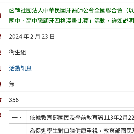
函轉社團法人中華民國牙醫師公會全國聯合會（以
旨
國中、高中職顧牙四格漫畫比賽」活動，詳如說明
期
2024 年 2 月 23 日
位
衛生組
別
活動訊息
級
無
數
356
容
一、
依據教育部國民及學前教育署113年2月22
為促進學生對口腔健康重視，教育部國民