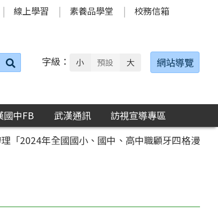
線上學習
素養品學堂
校務信箱
字級：
送出
網站導覽
小
預設
大
搜
尋：
漢國中FB
武漢通訊
訪視宣導專區
理「2024年全國國小、國中、高中職顧牙四格漫