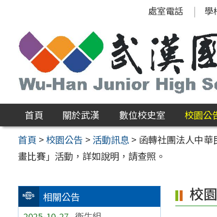
跳
處室電話
學
至
主
要
內
容
區
首頁
關於武漢
數位校史室
校園公
首頁
>
校園公告
>
活動訊息
>
函轉社團法人中華
畫比賽」活動，詳如說明，請查照。
校
相關公告
2025-10-27
衛生組