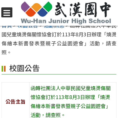
跳
至
選
主
首頁
>
校園公告
>
活動訊息
>
函轉社團法人中華民
單
要
國兒童燒燙傷關懷協會訂於113年8月3日辦理「燒燙
內
傷繪本新書發表暨親子公益園遊會」活動，請查
容
照。
區
校園公告
函轉社團法人中華民國兒童燒燙傷關
懷協會訂於113年8月3日辦理「燒燙
公告主旨
傷繪本新書發表暨親子公益園遊會」
活動，請查照。