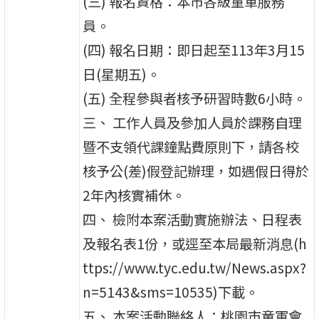
(三) 報名資格：本市各級童軍服務
員。
(四) 報名日期：即日起至113年3月15
日(星期五)。
(五) 全程參與者核予研習時數6小時。
三、 工作人員及參加人員於課務自理
暨不支領代課鐘點費原則下，請各校
核予公(差)假登記辦理，如遇假日得於
2年內核實補休。
四、 檢附本案活動實施辦法、日程表
及報名表1份，或逕至本局最新消息(h
ttps://www.tyc.edu.tw/News.aspx?
n=5143&sms=10535)下載。
五、 本案活動聯絡人：桃園市童軍會