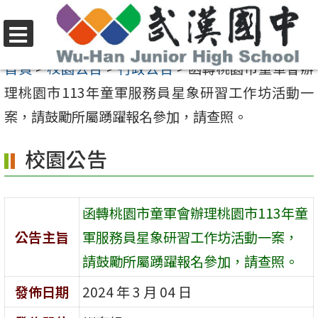
跳
至
選
主
首頁
>
校園公告
>
行政公告
>
函轉桃園市童軍會辦
單
要
理桃園市113年童軍服務員星象研習工作坊活動一
內
案，請鼓勵所屬踴躍報名參加，請查照。
容
校園公告
區
函轉桃園市童軍會辦理桃園市113年童
公告主旨
軍服務員星象研習工作坊活動一案，
請鼓勵所屬踴躍報名參加，請查照。
發佈日期
2024 年 3 月 04 日