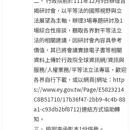
二、 行政院前於111年12月9日辦理旨
揭研討會，以平等法的國際視野與立
法展望為主軸，辦理3場專題研討及1
場綜合性座談，聽取各界對平等法立
法的相關建議，因研討會內容具參考
價值，其已將會議實錄電子書等相關
資料上傳於行政院全球資訊網/資訊與
服務/人權業務/平等法立法專區，歡迎
各界自行下載，或以網頁(網址：http
s://www.ey.gov.tw/Page/E5823214
C8B51710/17b36f47-2bb9-4c4b-88
a1-c93db2bf8712)連結方式協助轉
知。
三、 檢附來函影本1份供參。