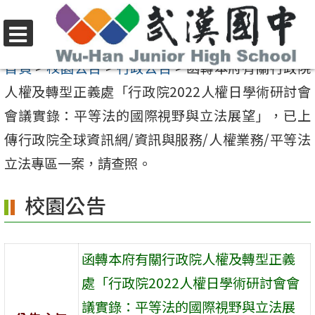
跳
至
選
主
首頁
>
校園公告
>
行政公告
>
函轉本府有關行政院
單
要
人權及轉型正義處「行政院2022人權日學術研討會
內
會議實錄：平等法的國際視野與立法展望」，已上
容
傳行政院全球資訊網/資訊與服務/人權業務/平等法
區
立法專區一案，請查照。
校園公告
函轉本府有關行政院人權及轉型正義
處「行政院2022人權日學術研討會會
議實錄：平等法的國際視野與立法展