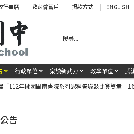
校行事曆
教育儲蓄戶
捐款方式
ENGLISH
告
行政單位
樂讀新武力
教學單位
武
理「112年桃園閩南書院系列課程答喙鼓比賽簡章」
園公告