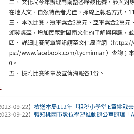
二、 文化局今年辦理閩南語答喙鼓比賽，參與對
在地人文、自然特色者尤佳，採線上報名方式，11
三、 本次比賽，冠軍獎金3萬元、亞軍獎金2萬元
頒發獎盃，增加民眾對閩南文化的了解與興趣，並
四、 詳細比賽簡章資訊請至文化局官網（https://cul
ps://www.facebook.com/tycminnan
0。
五、 檢附比賽簡章及宣傳海報各1份。
件
023-09-22】
檢送本局112年「租稅小學堂 E童挑戰去
023-09-22】
轉知桃園市數位學習推動辦公室辦理「A1/