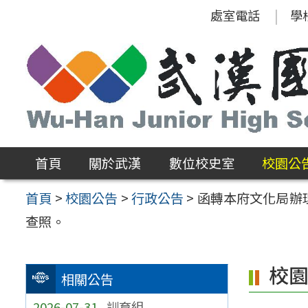
跳
處室電話
學
至
主
要
內
容
區
首頁
關於武漢
數位校史室
校園公
首頁
>
校園公告
>
行政公告
>
函轉本府文化局辦
查照。
校
相關公告
2026-07-31
訓育組