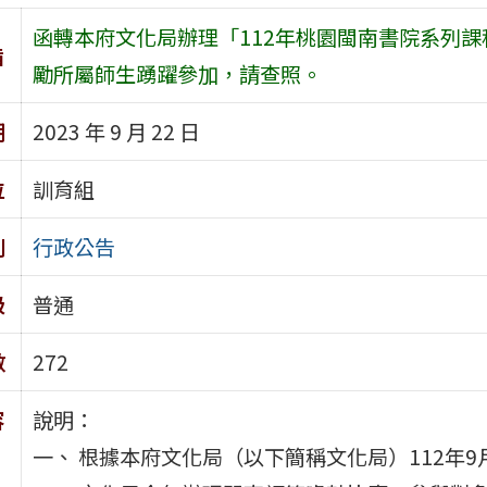
函轉本府文化局辦理「112年桃園閩南書院系列
旨
勵所屬師生踴躍參加，請查照。
期
2023 年 9 月 22 日
位
訓育組
別
行政公告
級
普通
數
272
容
說明：
一、 根據本府文化局（以下簡稱文化局）112年9月1