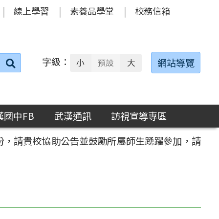
線上學習
素養品學堂
校務信箱
字級：
送出
網站導覽
小
預設
大
搜
尋：
漢國中FB
武漢通訊
訪視宣導專區
1份，請貴校協助公告並鼓勵所屬師生踴躍參加，請