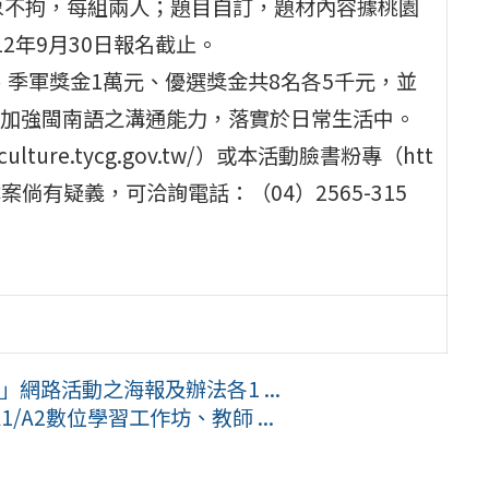
象不拘，每組兩人；題目自訂，題材內容據桃園
2年9月30日報名截止。
、季軍獎金1萬元、優選獎金共8名各5千元，並
加強閩南語之溝通能力，落實於日常生活中。
ture.tycg.gov.tw/）或本活動臉書粉專（htt
）查詢；本案倘有疑義，可洽詢電話：（04）2565-315
」網路活動之海報及辦法各1 ...
A2數位學習工作坊、教師 ...