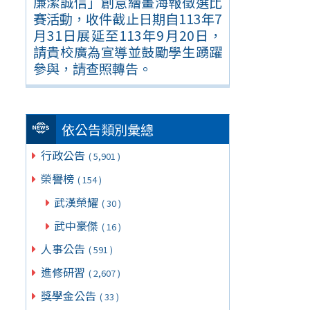
廉潔誠信」創意繪畫海報徵選比
賽活動，收件截止日期自113年7
月31日展延至113年9月20日，
請貴校廣為宣導並鼓勵學生踴躍
參與，請查照轉告。
依公告類別彙總
行政公告
( 5,901 )
榮譽榜
( 154 )
武漢榮耀
( 30 )
武中豪傑
( 16 )
人事公告
( 591 )
進修研習
( 2,607 )
獎學金公告
( 33 )