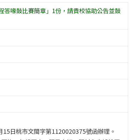
課程答喙鼓比賽簡章」1份，請貴校協助公告並鼓
5日桃市文閩字第1120020375號函辦理。