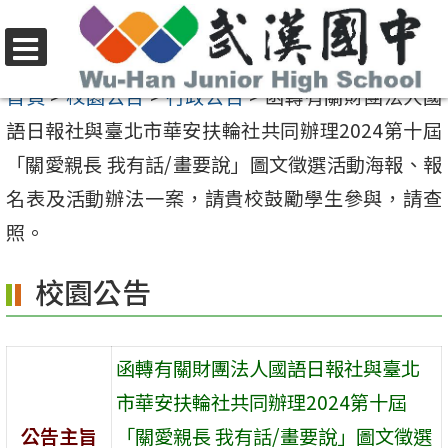
跳
至
選
主
首頁
>
校園公告
>
行政公告
>
函轉有關財團法人國
單
要
語日報社與臺北市華安扶輪社共同辦理2024第十屆
內
「關愛親長 我有話/畫要說」圖文徵選活動海報、報
容
名表及活動辦法一案，請貴校鼓勵學生參與，請查
區
照。
校園公告
函轉有關財團法人國語日報社與臺北
市華安扶輪社共同辦理2024第十屆
公告主旨
「關愛親長 我有話/畫要說」圖文徵選