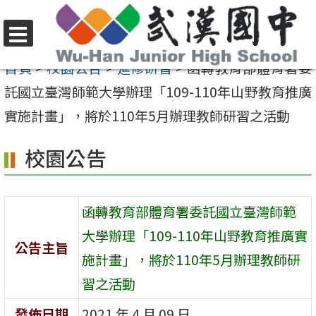
跳
至
選
主
首頁
>
校園公告
>
進修研習
>
函轉教育部體育署委
單
要
託國立臺灣師範大學辦理「109-110年山野教育推廣
內
實施計畫」，將於110年5月辦理教師研習之活動
容
校園公告
區
函轉教育部體育署委託國立臺灣師範
大學辦理「109-110年山野教育推廣實
公告主旨
施計畫」，將於110年5月辦理教師研
習之活動
發佈日期
2021 年 4 月 09 日