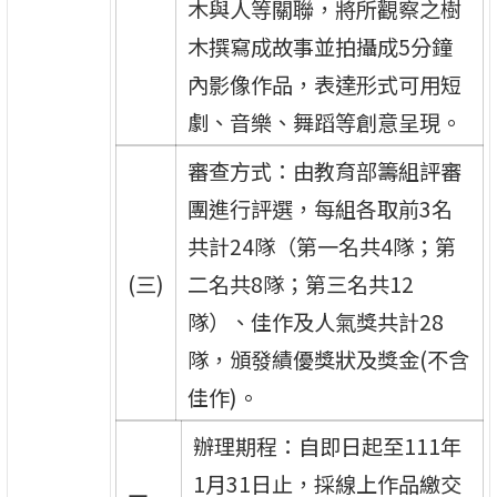
木與人等關聯，將所觀察之樹
木撰寫成故事並拍攝成5分鐘
內影像作品，表達形式可用短
劇、音樂、舞蹈等創意呈現。
審查方式：由教育部籌組評審
團進行評選，每組各取前3名
共計24隊（第一名共4隊；第
(三)
二名共8隊；第三名共12
隊）、佳作及人氣獎共計28
隊，頒發績優獎狀及獎金(不含
佳作)。
辦理期程：自即日起至111年
1月31日止，採線上作品繳交