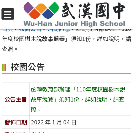
跳
至
選
主
首頁
>
校園公告
>
活動訊息
>
函轉教育部辦理「110
單
要
年度校園樹木說故事競賽」須知1份，詳如說明，請
內
查照。
容
校園公告
區
函轉教育部辦理「110年度校園樹木說
公告主旨
故事競賽」須知1份，詳如說明，請查
照。
發佈日期
2022 年 1 月 04 日