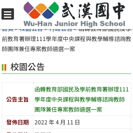
跳
至
選
主
首頁
>
校園公告
>
行政公告
>
函轉教育部國民及學
單
要
前教育署辦理111學年度中央課程與教學輔導諮詢教
內
師團隊兼任專案教師遴選一案
容
校園公告
區
函轉教育部國民及學前教育署辦理111
公告主旨
學年度中央課程與教學輔導諮詢教師
團隊兼任專案教師遴選一案
發佈日期
2022 年 4 月 11 日